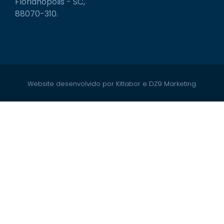
Florianópolis - SC,
88070-310.
Website desenvolvido por Kitlabor e DZ9 Marketing.