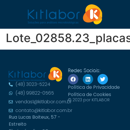
Lote_02858.23_placas
Redes Sociais:
(48) 3023-5224
Política de Privacidade
(48) 99822-0565
Política de Cookies
© 2023 por KITLABOR
vendas1@kitlabor.com.br
contato@kitlabor.com.br
Rua Lucas Boiteux, 57 -
Estreito