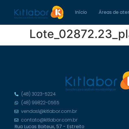
Início
Áreas de ate
Lote_02872.23_pl
(48) 3023-5224
(48) 99822-0565
vendas1@kitlabor.com.br
contato@kitlabor.com.br
Rua Lucas Boiteux, 57 - Estreito