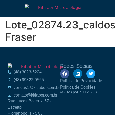
Lote_02874.23_caldos
Fraser
Redes Sociais:
(48) 3023-5224
(48) 99822-0565
Política de Privacidade
Política de Cookies
vendas1@kitlabor.com.br
© 2023 por KITLABOR
contato@kitlabor.com.br
Rua Lucas Boiteux, 57 -
Estreito
Florianópolis - SC,