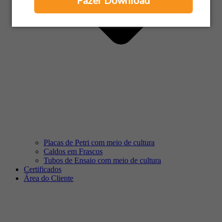
Fazer Download
Placas de Petri com meio de cultura
Caldos em Frascos
Tubos de Ensaio com meio de cultura
Certificados
Área do Cliente