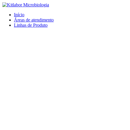
Ir
para
Início
o
Áreas de atendimento
conteúdo
Linhas de Produto