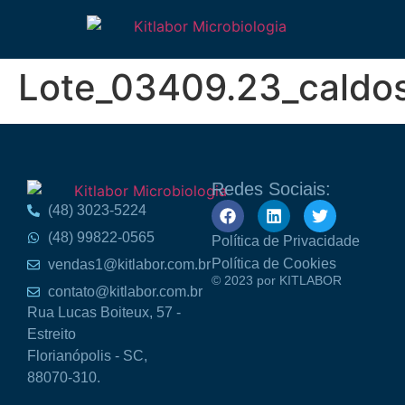
Lote_03409.23_caldo
Redes Sociais:
(48) 3023-5224
(48) 99822-0565
Política de Privacidade
Política de Cookies
vendas1@kitlabor.com.br
© 2023 por KITLABOR
contato@kitlabor.com.br
Rua Lucas Boiteux, 57 -
Estreito
Florianópolis - SC,
88070-310.