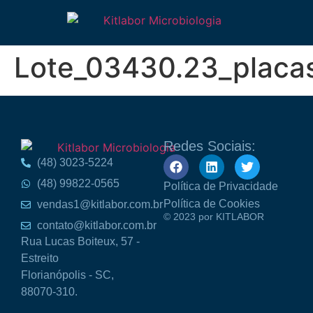
Lote_03430.23_placa
Redes Sociais:
(48) 3023-5224
(48) 99822-0565
Política de Privacidade
Política de Cookies
vendas1@kitlabor.com.br
© 2023 por KITLABOR
contato@kitlabor.com.br
Rua Lucas Boiteux, 57 -
Estreito
Florianópolis - SC,
88070-310.