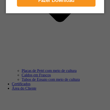
Fazer Download
Placas de Petri com meio de cultura
Caldos em Frascos
Tubos de Ensaio com meio de cultura
Certificados
Área do Cliente