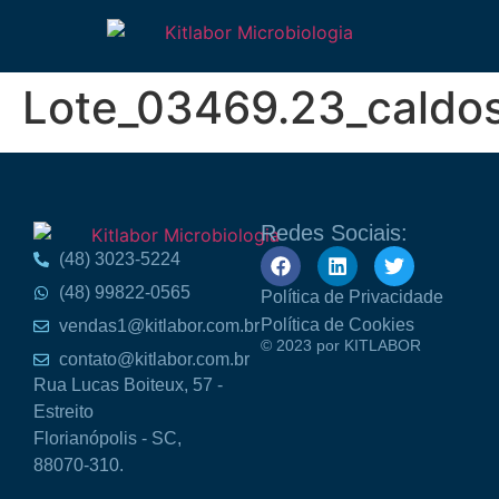
Lote_03469.23_caldos
Redes Sociais:
(48) 3023-5224
(48) 99822-0565
Política de Privacidade
Política de Cookies
vendas1@kitlabor.com.br
© 2023 por KITLABOR
contato@kitlabor.com.br
Rua Lucas Boiteux, 57 -
Estreito
Florianópolis - SC,
88070-310.