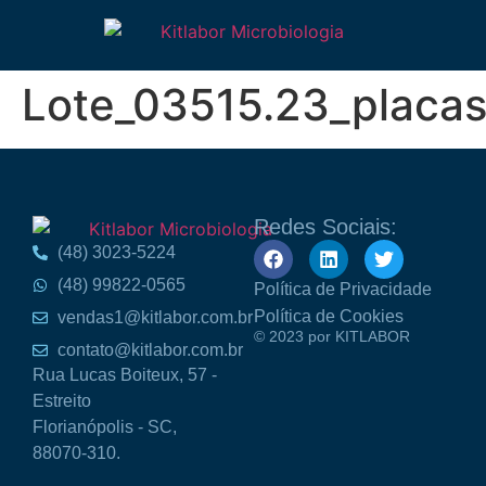
Lote_03515.23_placas
Redes Sociais:
(48) 3023-5224
(48) 99822-0565
Política de Privacidade
Política de Cookies
vendas1@kitlabor.com.br
© 2023 por KITLABOR
contato@kitlabor.com.br
Rua Lucas Boiteux, 57 -
Estreito
Florianópolis - SC,
88070-310.