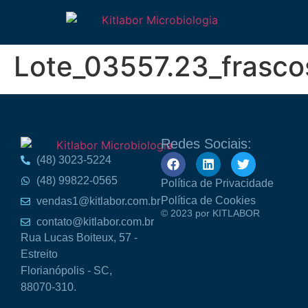
Lote_03557.23_frasc
Redes Sociais:
(48) 3023-5224
(48) 99822-0565
Política de Privacidade
Política de Cookies
vendas1@kitlabor.com.br
© 2023 por KITLABOR
contato@kitlabor.com.br
Rua Lucas Boiteux, 57 -
Estreito
Florianópolis - SC,
88070-310.