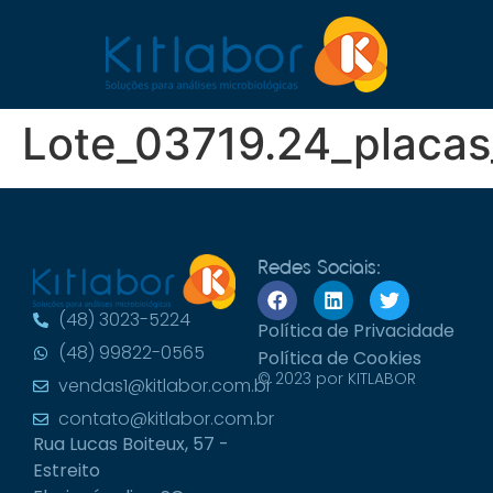
Lote_03719.24_placa
Redes Sociais:
(48) 3023-5224
Política de Privacidade
(48) 99822-0565
Política de Cookies
© 2023 por KITLABOR
vendas1@kitlabor.com.br
contato@kitlabor.com.br
Rua Lucas Boiteux, 57 -
Estreito