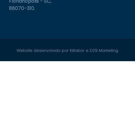
Florianópolis - SC,
88070-310.
Website desenvolvido por Kitlabor e DZ9 Marketing.