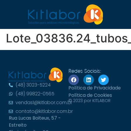
Lote_03836.24_tubos
Redes Sociais:
(48) 3023-5224
Política de Privacidade
(48) 99822-0565
Política de Cookies
© 2023 por KITLABOR
vendas1@kitlabor.com.br
contato@kitlabor.com.br
Rua Lucas Boiteux, 57 -
Estreito