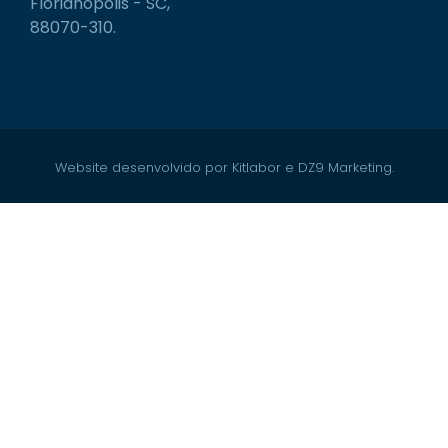
Florianópolis - SC,
88070-310.
Website desenvolvido por Kitlabor e DZ9 Marketing.