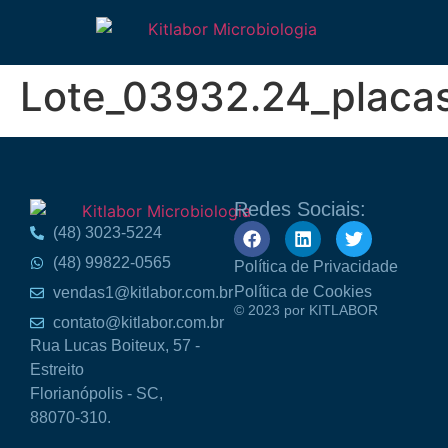
Lote_03932.24_placa
Redes Sociais:
(48) 3023-5224
(48) 99822-0565
Política de Privacidade
Política de Cookies
vendas1@kitlabor.com.br
© 2023 por KITLABOR
contato@kitlabor.com.br
Rua Lucas Boiteux, 57 -
Estreito
Florianópolis - SC,
88070-310.