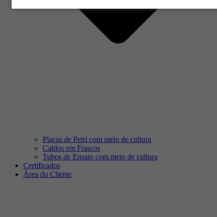
Placas de Petri com meio de cultura
Caldos em Frascos
Tubos de Ensaio com meio de cultura
Certificados
Área do Cliente