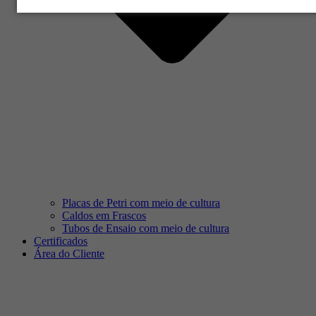
Placas de Petri com meio de cultura
Caldos em Frascos
Tubos de Ensaio com meio de cultura
Certificados
Área do Cliente