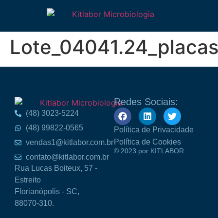
Lote_04041.24_plac
Redes Sociais:
(48) 3023-5224
(48) 99822-0565
Política de Privacidade
Política de Cookies
vendas1@kitlabor.com.br
© 2023 por KITLABOR
contato@kitlabor.com.br
Rua Lucas Boiteux, 57 -
Estreito
Florianópolis - SC,
88070-310.