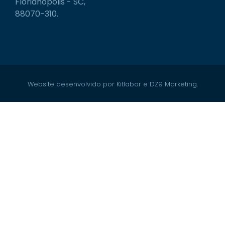
Florianópolis - SC,
88070-310.
Website desenvolvido por Kitlabor e DZ9 Marketing.