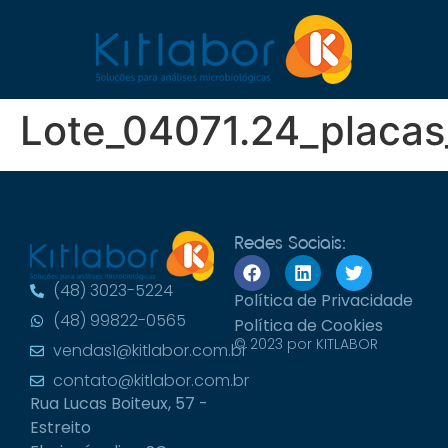
Lote_04071.24_placas
Redes Sociais:
(48) 3023-5224
Política de Privacidade
(48) 99822-0565
Política de Cookies
© 2023 por KITLABOR
vendas1@kitlabor.com.br
contato@kitlabor.com.br
Rua Lucas Boiteux, 57 -
Estreito