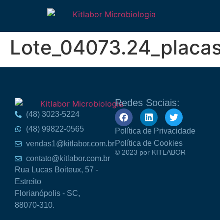
Lote_04073.24_placa
Redes Sociais:
(48) 3023-5224
(48) 99822-0565
Política de Privacidade
Política de Cookies
vendas1@kitlabor.com.br
© 2023 por KITLABOR
contato@kitlabor.com.br
Rua Lucas Boiteux, 57 -
Estreito
Florianópolis - SC,
88070-310.