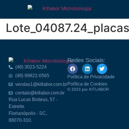
Lote_04087.24_placas
Redes Sociais:
(48) 3023-5224
(48) 99822-0565
Política de Privacidade
Política de Cookies
vendas1@kitlabor.com.br
© 2023 por KITLABOR
contato@kitlabor.com.br
Rua Lucas Boiteux, 57 -
Estreito
Florianópolis - SC,
88070-310.