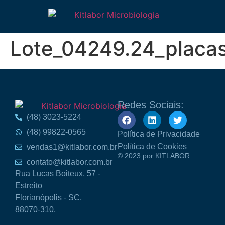
Lote_04249.24_placa
Redes Sociais:
(48) 3023-5224
(48) 99822-0565
Política de Privacidade
Política de Cookies
vendas1@kitlabor.com.br
© 2023 por KITLABOR
contato@kitlabor.com.br
Rua Lucas Boiteux, 57 -
Estreito
Florianópolis - SC,
88070-310.