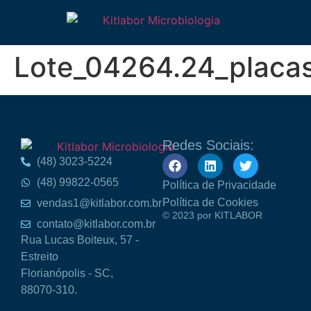
Lote_04264.24_plac
Redes Sociais:
(48) 3023-5224
(48) 99822-0565
Política de Privacidade
Política de Cookies
vendas1@kitlabor.com.br
© 2023 por KITLABOR
contato@kitlabor.com.br
Rua Lucas Boiteux, 57 -
Estreito
Florianópolis - SC,
88070-310.