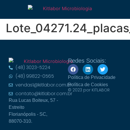
Lote_04271.24_placa
Redes Sociais:
(48) 3023-5224
(48) 99822-0565
Política de Privacidade
vendas1@kitlabor.com.br
Política de Cookies
© 2023 por KITLABOR
contato@kitlabor.com.br
Rua Lucas Boiteux, 57 -
Estreito
Florianópolis - SC,
88070-310.