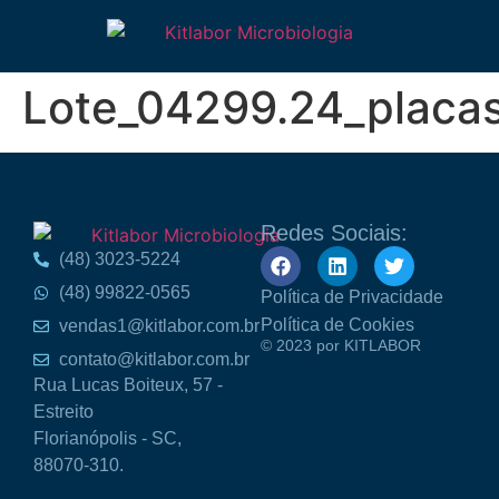
Lote_04299.24_placas
Redes Sociais:
(48) 3023-5224
(48) 99822-0565
Política de Privacidade
Política de Cookies
vendas1@kitlabor.com.br
© 2023 por KITLABOR
contato@kitlabor.com.br
Rua Lucas Boiteux, 57 -
Estreito
Florianópolis - SC,
88070-310.