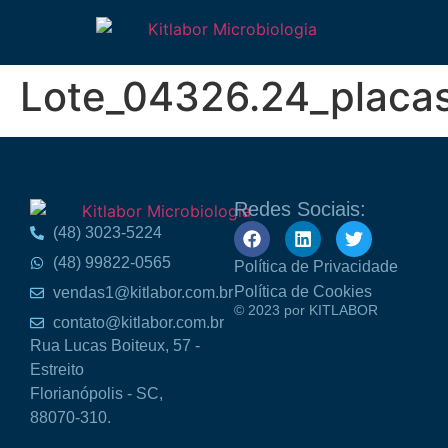
Lote_04326.24_plac
Redes Sociais:
(48) 3023-5224
(48) 99822-0565
Política de Privacidade
Política de Cookies
vendas1@kitlabor.com.br
© 2023 por KITLABOR
contato@kitlabor.com.br
Rua Lucas Boiteux, 57 -
Estreito
Florianópolis - SC,
88070-310.