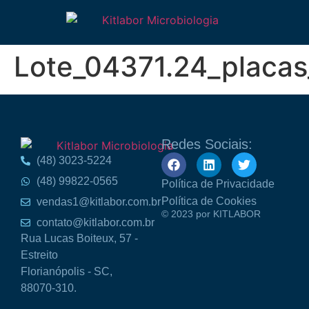
Lote_04371.24_placas
Redes Sociais:
(48) 3023-5224
(48) 99822-0565
Política de Privacidade
Política de Cookies
vendas1@kitlabor.com.br
© 2023 por KITLABOR
contato@kitlabor.com.br
Rua Lucas Boiteux, 57 -
Estreito
Florianópolis - SC,
88070-310.