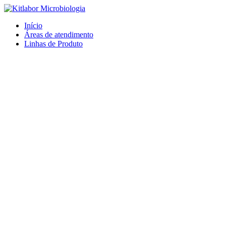
Ir
para
Início
o
Áreas de atendimento
conteúdo
Linhas de Produto