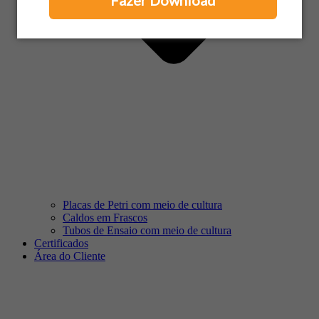
Fazer Download
Placas de Petri com meio de cultura
Caldos em Frascos
Tubos de Ensaio com meio de cultura
Certificados
Área do Cliente