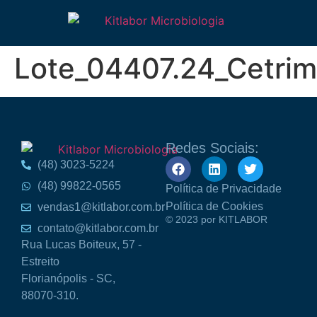
Lote_04407.24_Cetrim
Redes Sociais:
(48) 3023-5224
(48) 99822-0565
Política de Privacidade
Política de Cookies
vendas1@kitlabor.com.br
© 2023 por KITLABOR
contato@kitlabor.com.br
Rua Lucas Boiteux, 57 -
Estreito
Florianópolis - SC,
88070-310.