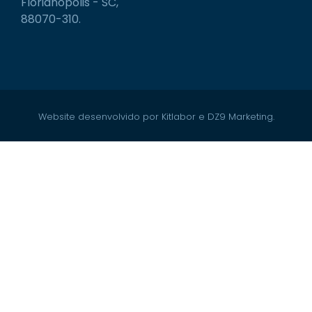
Florianópolis - SC,
88070-310.
Website desenvolvido por Kitlabor e DZ9 Marketing.