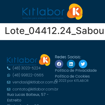
Lote_04412.24_Sabou
Redes Sociais:
(48) 3023-5224
Política de Privacidade
(48) 99822-0565
Política de Cookies
© 2023 por KITLABOR
vendas1@kitlabor.com.br
contato@kitlabor.com.br
Rua Lucas Boiteux, 57 -
Estreito