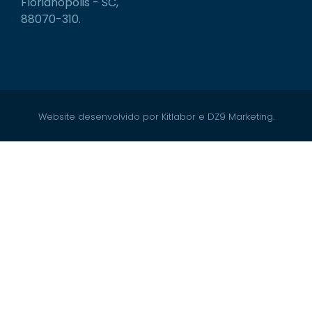
Florianópolis - SC,
88070-310.
Website desenvolvido por Kitlabor e DZ9 Marketing.