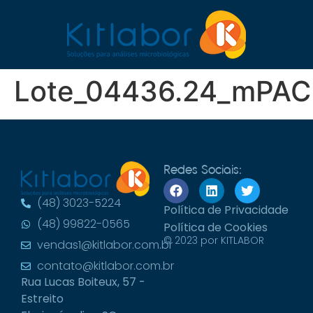
Lote_04436.24_mPAC
Redes Sociais:
(48) 3023-5224
Política de Privacidade
(48) 99822-0565
Política de Cookies
© 2023 por KITLABOR
vendas1@kitlabor.com.br
contato@kitlabor.com.br
Rua Lucas Boiteux, 57 -
Estreito