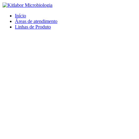
Ir
para
Início
o
Áreas de atendimento
conteúdo
Linhas de Produto