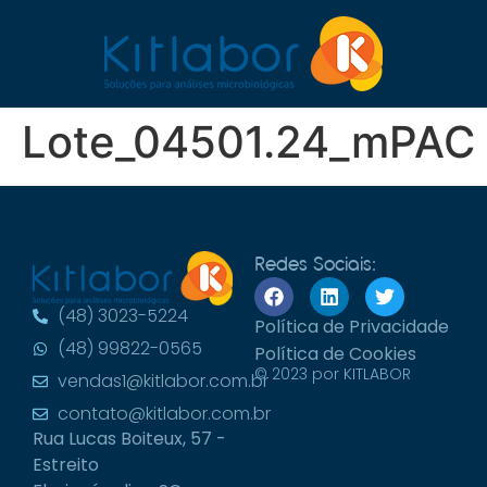
Lote_04501.24_mPAC
Redes Sociais:
(48) 3023-5224
Política de Privacidade
(48) 99822-0565
Política de Cookies
© 2023 por KITLABOR
vendas1@kitlabor.com.br
contato@kitlabor.com.br
Rua Lucas Boiteux, 57 -
Estreito