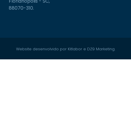
Florianópolis - SC,
88070-310.
Website desenvolvido por Kitlabor e DZ9 Marketing.