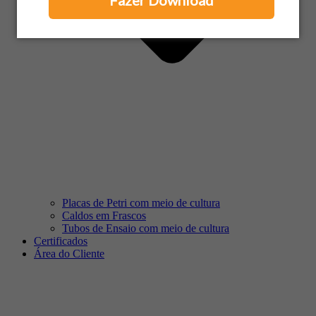
Fazer Download
Placas de Petri com meio de cultura
Caldos em Frascos
Tubos de Ensaio com meio de cultura
Certificados
Área do Cliente