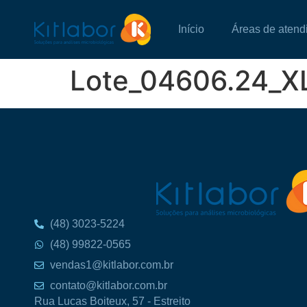
Início
Áreas de atend
Lote_04606.24_X
(48) 3023-5224
(48) 99822-0565
vendas1@kitlabor.com.br
contato@kitlabor.com.br
Rua Lucas Boiteux, 57 - Estreito