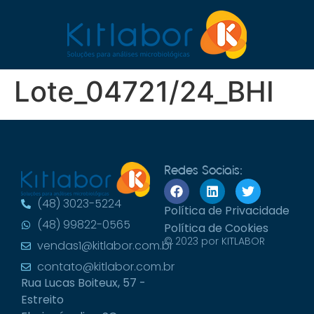
Lote_04721/24_BHI
Redes Sociais:
(48) 3023-5224
Política de Privacidade
(48) 99822-0565
Política de Cookies
© 2023 por KITLABOR
vendas1@kitlabor.com.br
contato@kitlabor.com.br
Rua Lucas Boiteux, 57 -
Estreito