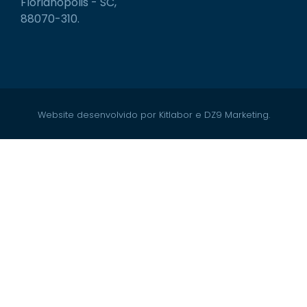
Florianópolis - SC,
88070-310.
Website desenvolvido por Kitlabor e DZ9 Marketing.