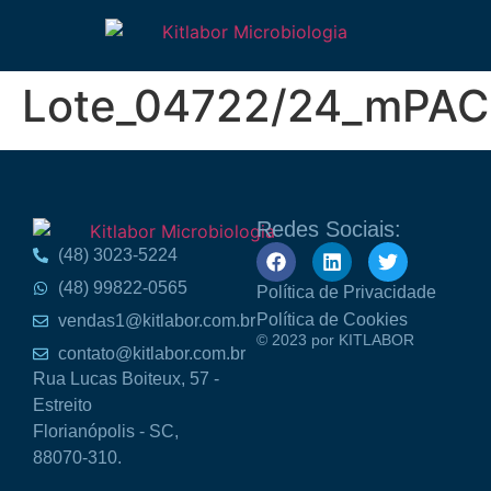
Lote_04722/24_mPAC
Redes Sociais:
(48) 3023-5224
(48) 99822-0565
Política de Privacidade
Política de Cookies
vendas1@kitlabor.com.br
© 2023 por KITLABOR
contato@kitlabor.com.br
Rua Lucas Boiteux, 57 -
Estreito
Florianópolis - SC,
88070-310.