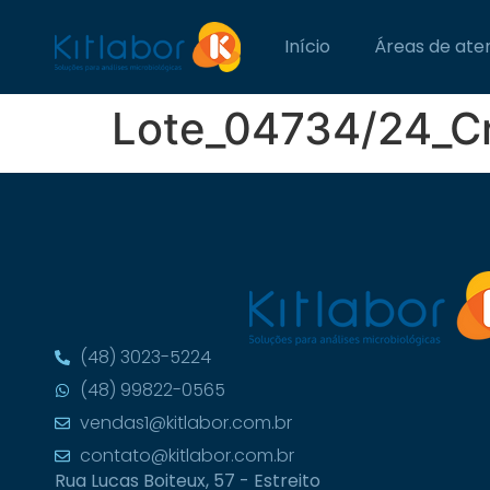
Início
Áreas de ate
Lote_04734/24_C
(48) 3023-5224
(48) 99822-0565
vendas1@kitlabor.com.br
contato@kitlabor.com.br
Rua Lucas Boiteux, 57 - Estreito