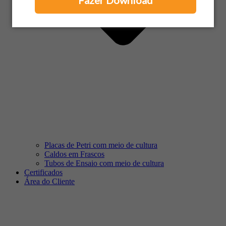
Fazer Download
Placas de Petri com meio de cultura
Caldos em Frascos
Tubos de Ensaio com meio de cultura
Certificados
Área do Cliente