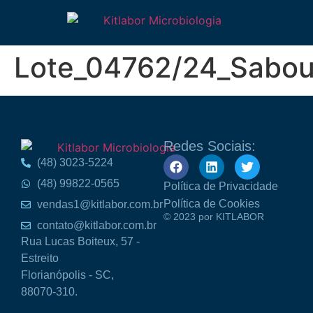
Lote_04762/24_Sabou
Redes Sociais:
(48) 3023-5224
(48) 99822-0565
Política de Privacidade
Política de Cookies
vendas1@kitlabor.com.br
© 2023 por KITLABOR
contato@kitlabor.com.br
Rua Lucas Boiteux, 57 -
Estreito
Florianópolis - SC,
88070-310.