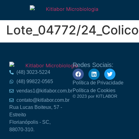
Lote_04772/24_Colico
Redes Sociais:
(48) 3023-5224
(48) 99822-0565
Política de Privacidade
Política de Cookies
vendas1@kitlabor.com.br
© 2023 por KITLABOR
contato@kitlabor.com.br
Rua Lucas Boiteux, 57 -
Estreito
Florianópolis - SC,
88070-310.