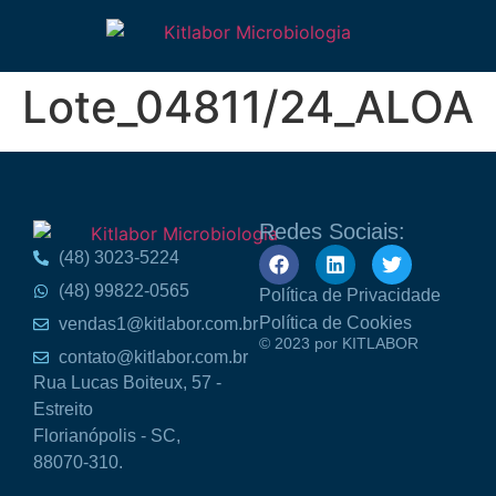
Lote_04811/24_ALOA
Redes Sociais:
(48) 3023-5224
(48) 99822-0565
Política de Privacidade
Política de Cookies
vendas1@kitlabor.com.br
© 2023 por KITLABOR
contato@kitlabor.com.br
Rua Lucas Boiteux, 57 -
Estreito
Florianópolis - SC,
88070-310.