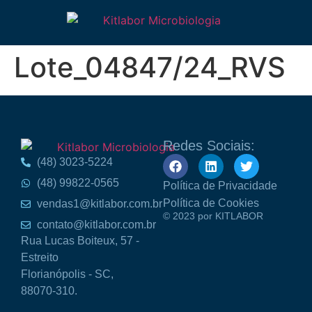
Lote_04847/24_RVS
Redes Sociais:
(48) 3023-5224
(48) 99822-0565
Política de Privacidade
Política de Cookies
vendas1@kitlabor.com.br
© 2023 por KITLABOR
contato@kitlabor.com.br
Rua Lucas Boiteux, 57 -
Estreito
Florianópolis - SC,
88070-310.