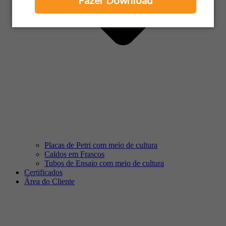
Fazer Download
Placas de Petri com meio de cultura
Caldos em Frascos
Tubos de Ensaio com meio de cultura
Certificados
Área do Cliente