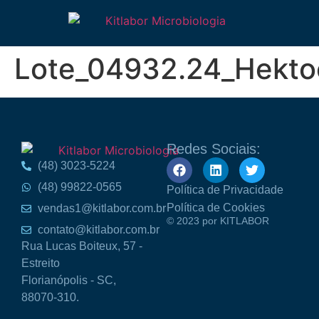
Lote_04932.24_Hekto
Redes Sociais:
(48) 3023-5224
(48) 99822-0565
Política de Privacidade
Política de Cookies
vendas1@kitlabor.com.br
© 2023 por KITLABOR
contato@kitlabor.com.br
Rua Lucas Boiteux, 57 -
Estreito
Florianópolis - SC,
88070-310.