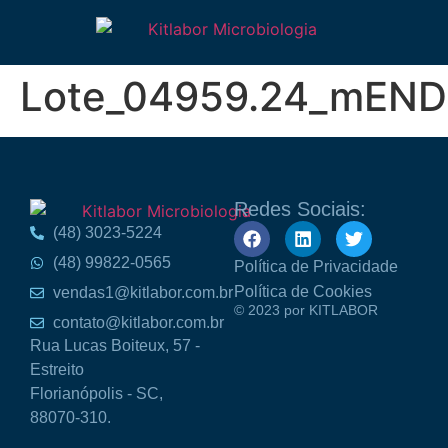
Lote_04959.24_mEN
Redes Sociais:
(48) 3023-5224
(48) 99822-0565
Política de Privacidade
Política de Cookies
vendas1@kitlabor.com.br
© 2023 por KITLABOR
contato@kitlabor.com.br
Rua Lucas Boiteux, 57 -
Estreito
Florianópolis - SC,
88070-310.