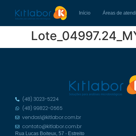
Início
Áreas de atend
Lote_04997.24_M
(48) 3023-5224
(48) 99822-0565
vendas1@kitlabor.com.br
contato@kitlabor.com.br
Rua Lucas Boiteux, 57 - Estreito