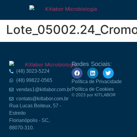
Lote_05002.24_Cromo
Redes Sociais:
(48) 3023-5224
(48) 99822-0565
Política de Privacidade
Política de Cookies
vendas1@kitlabor.com.br
© 2023 por KITLABOR
contato@kitlabor.com.br
Rua Lucas Boiteux, 57 -
Estreito
Florianópolis - SC,
88070-310.