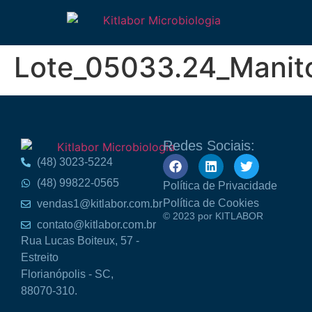
Lote_05033.24_Manit
Redes Sociais:
(48) 3023-5224
(48) 99822-0565
Política de Privacidade
Política de Cookies
vendas1@kitlabor.com.br
© 2023 por KITLABOR
contato@kitlabor.com.br
Rua Lucas Boiteux, 57 -
Estreito
Florianópolis - SC,
88070-310.