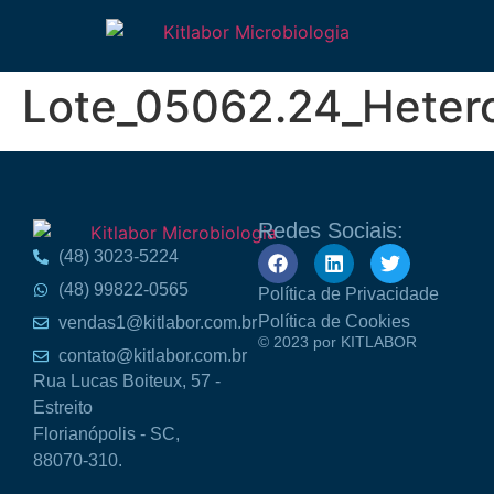
Lote_05062.24_Hetero
Redes Sociais:
(48) 3023-5224
(48) 99822-0565
Política de Privacidade
Política de Cookies
vendas1@kitlabor.com.br
© 2023 por KITLABOR
contato@kitlabor.com.br
Rua Lucas Boiteux, 57 -
Estreito
Florianópolis - SC,
88070-310.